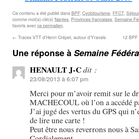
Ce contenu a été publié dans
BPF
,
Cyclotourisme
,
FFCT
,
Séjour
comme mot(s)-clé(s)
Nantes
,
Provinces françaises
,
Semaine Fé
favoris avec
ce permalien
.
←
Traces VTT d’Henri Crépet, autour d’Yravals
12 BPF 
Une réponse à
Semaine Fédéra
HENAULT J-C
dit :
23/08/2013 à 6:07 pm
Merci pour m’avoir remit sur le dr
MACHECOUL où l’on a accédé pa
J’ai jugé des vertus du GPS qui n’
de lire une carte !
Peut être nous reverrons nous à Sa
Cordialement.