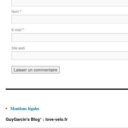
Nom
*
E-mail
*
Site web
Mentions légales
GuyGarcin's Blog° : love-velo.fr