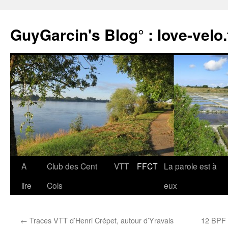
Aller
au
GuyGarcin's Blog° : love-velo.
contenu
A
Club des Cent
VTT
FFCT
La parole est à
lire
Cols
eux
←
Traces VTT d’Henri Crépet, autour d’Yravals
12 BPF 