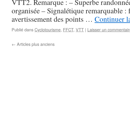
VTT2. Remarque : – Superbe randonnée
organisée – Signalétique remarquable : f
avertissement des points …
Continuer l
Publié dans
Cyclotourisme
,
FFCT
,
VTT
|
Laisser un commentair
←
Articles plus anciens