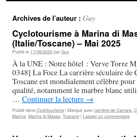
Guy
Archives de l’auteur :
Cyclotourisme à Marina di Ma
(Italie/Toscane) – Mai 2025
Publié le
17/06/2025
par
Guy
À la UNE : Notre hôtel : Verve Torre 
0348] La Foce La carrière séculaire de 
Toscane est mondialement célèbre pour
qualité, notamment le marbre blanc utilis
…
Continuer la lecture
→
Publié dans
Cyclotourisme
|
Marqué avec
carrière de Carrara
,
C
Marina
,
Marina di Massa
,
Toscane
|
Laisser un commentaire