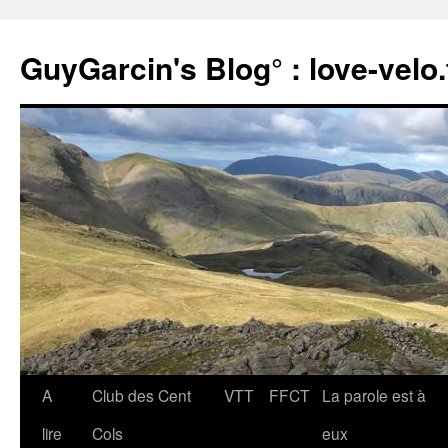
Aller
au
GuyGarcin's Blog° : love-velo.
contenu
A
Club des Cent
VTT
FFCT
La parole est à
lire
Cols
eux