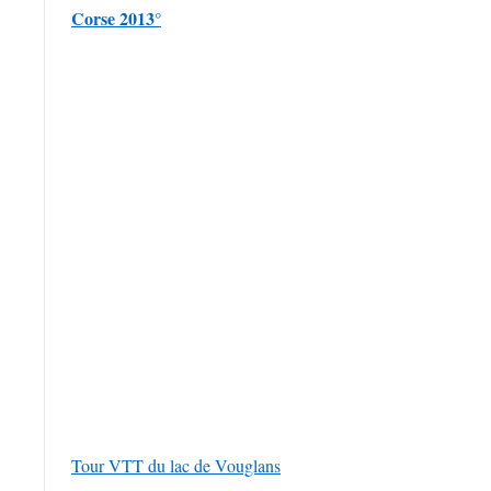
Corse 2013°
Tour VTT du lac de Vouglans