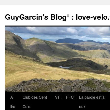
Aller
au
GuyGarcin's Blog° : love-velo.
contenu
A
Club des Cent
VTT
FFCT
La parole est à
lire
Cols
eux