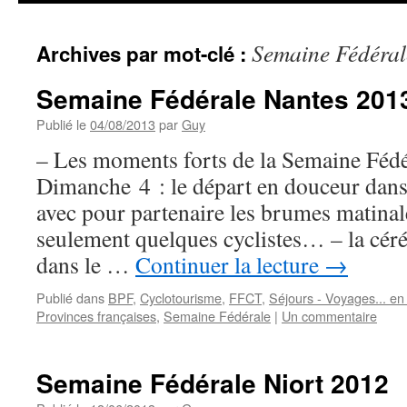
Semaine Fédéral
Archives par mot-clé :
Semaine Fédérale Nantes 201
Publié le
04/08/2013
par
Guy
– Les moments forts de la Semaine Fédé
Dimanche 4 : le départ en douceur dans 
avec pour partenaire les brumes matinale
seulement quelques cyclistes… – la cér
dans le …
Continuer la lecture
→
Publié dans
BPF
,
Cyclotourisme
,
FFCT
,
Séjours - Voyages... en 
Provinces françaises
,
Semaine Fédérale
|
Un commentaire
Semaine Fédérale Niort 2012