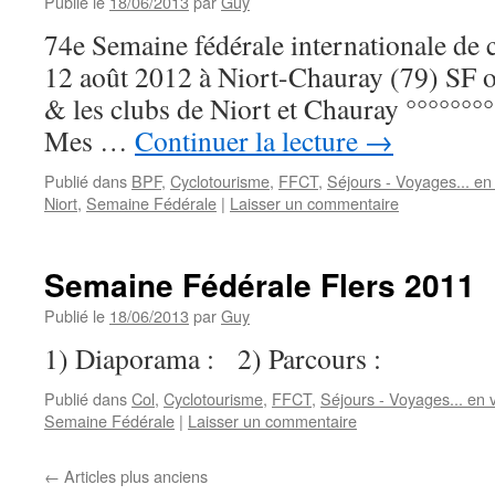
Publié le
18/06/2013
par
Guy
74e Semaine fédérale internationale de 
12 août 2012 à Niort-Chauray (79) SF 
& les clubs de Niort et Chaur
Mes …
Continuer la lecture
→
Publié dans
BPF
,
Cyclotourisme
,
FFCT
,
Séjours - Voyages... en 
Niort
,
Semaine Fédérale
|
Laisser un commentaire
Semaine Fédérale Flers 2011
Publié le
18/06/2013
par
Guy
1) Diaporama : 2) Parcours :
Publié dans
Col
,
Cyclotourisme
,
FFCT
,
Séjours - Voyages... en v
Semaine Fédérale
|
Laisser un commentaire
←
Articles plus anciens