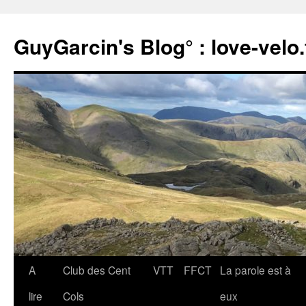
Aller
au
GuyGarcin's Blog° : love-velo.
contenu
A
Club des Cent
VTT
FFCT
La parole est à
lire
Cols
eux