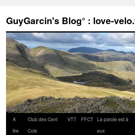
Aller
au
GuyGarcin's Blog° : love-velo.
contenu
A
Club des Cent
VTT
FFCT
La parole est à
lire
Cols
eux