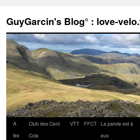
Aller
au
GuyGarcin's Blog° : love-velo.
contenu
A
Club des Cent
VTT
FFCT
La parole est à
lire
Cols
eux