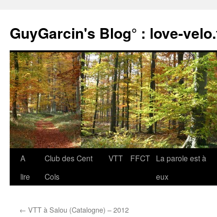
Aller
au
GuyGarcin's Blog° : love-velo.
contenu
A
Club des Cent
VTT
FFCT
La parole est à
lire
Cols
eux
←
VTT à Salou (Catalogne) – 2012