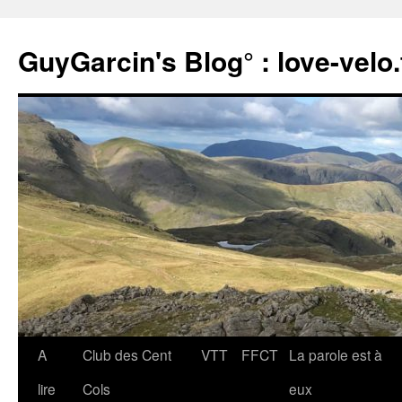
Aller
au
GuyGarcin's Blog° : love-velo.
contenu
A
Club des Cent
VTT
FFCT
La parole est à
lire
Cols
eux