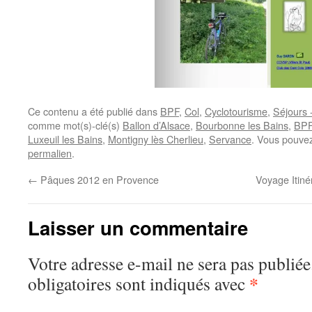
Ce contenu a été publié dans
BPF
,
Col
,
Cyclotourisme
,
Séjours -
comme mot(s)-clé(s)
Ballon d’Alsace
,
Bourbonne les Bains
,
BP
Luxeuil les Bains
,
Montigny lès Cherlieu
,
Servance
. Vous pouvez
permalien
.
←
Pâques 2012 en Provence
Voyage Itiné
Laisser un commentaire
Votre adresse e-mail ne sera pas publiée
*
obligatoires sont indiqués avec