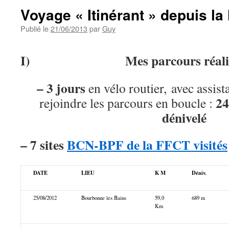
Voyage « Itinérant » depuis l
Publié le
21/06/2013
par
Guy
I)
Mes parcours réali
–
3 jours
en vélo routier, avec assist
24
rejoindre les parcours en boucle :
dénivelé
–
7 sites
BCN-BPF de la FFCT visités
DATE
LIEU
K M
Déniv.
25/08/2012
Bourbonne les Bains
59,0
689 m
Km