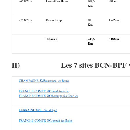
26/08/2012
Luxeuil les Bains
104,5
984 m
Km
27/08/2012
Belonchamp
80,0
1 425 m
Km
Totaux :
243,5
3 098 m
Km
II)
Les 7 sites BCN-BPF v
CHAMPAGNE 52/Bourbonne les Bains
FRANCHE COMTE 70/Blondefontaine
FRANCHE COMTE 70/Montigny lès Cherlieu
LORRAINE 88/Le Val d’Ajol
FRANCHE COMTE 70/Luxeuil les Bains