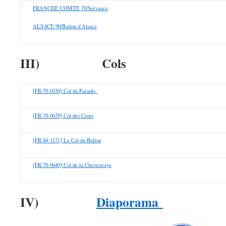
FRANCHE COMTE 70/Servance
ALSACE 90/Ballon d’Alsace
III)
Cols
[FR-70-0330] Col du Paradis
[FR-70-0679] Col des Croix
[FR-88-1171] Le Col du Ballon
[FR-70-0640] Col de la Chevestraye
IV)
Diaporama