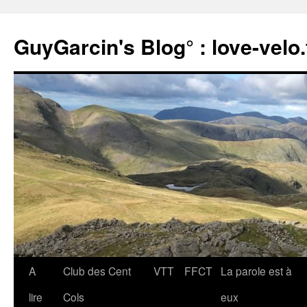
Aller
au
GuyGarcin's Blog° : love-velo.
contenu
A
Club des Cent
VTT
FFCT
La parole est à
lire
Cols
eux