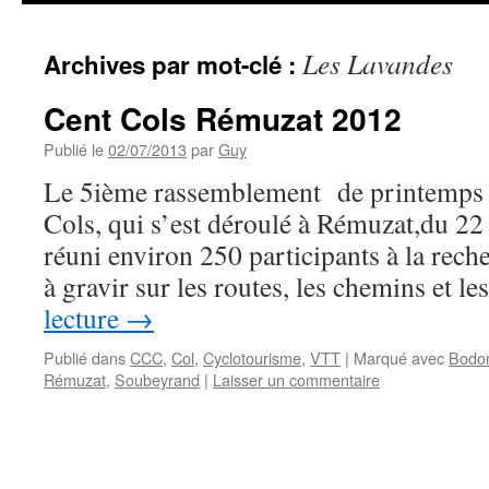
Les Lavandes
Archives par mot-clé :
Cent Cols Rémuzat 2012
Publié le
02/07/2013
par
Guy
Le 5ième rassemblement de printemps 
Cols, qui s’est déroulé à Rémuzat,du 22 
réuni environ 250 participants à la rec
à gravir sur les routes, les chemins et l
lecture
→
Publié dans
CCC
,
Col
,
Cyclotourisme
,
VTT
|
Marqué avec
Bodo
Rémuzat
,
Soubeyrand
|
Laisser un commentaire