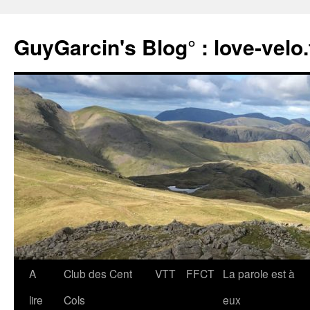
Aller
au
GuyGarcin's Blog° : love-velo.
contenu
A
Club des Cent
VTT
FFCT
La parole est à
lire
Cols
eux