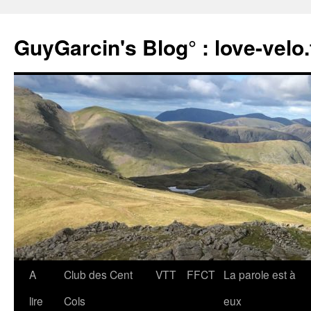
Aller
au
GuyGarcin's Blog° : love-velo.
contenu
A
Club des Cent
VTT
FFCT
La parole est à
lire
Cols
eux