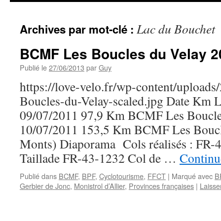
Lac du Bouchet
Archives par mot-clé :
BCMF Les Boucles du Velay 2
Publié le
27/06/2013
par
Guy
https://love-velo.fr/wp-content/uploa
Boucles-du-Velay-scaled.jpg Date Km L
09/07/2011 97,9 Km BCMF Les Boucles
10/07/2011 153,5 Km BCMF Les Boucle
Monts) Diaporama Cols réalisés : FR-
Taillade FR-43-1232 Col de …
Continue
Publié dans
BCMF
,
BPF
,
Cyclotourisme
,
FFCT
|
Marqué avec
B
Gerbier de Jonc
,
Monistrol d’Allier
,
Provinces françaises
|
Laisse