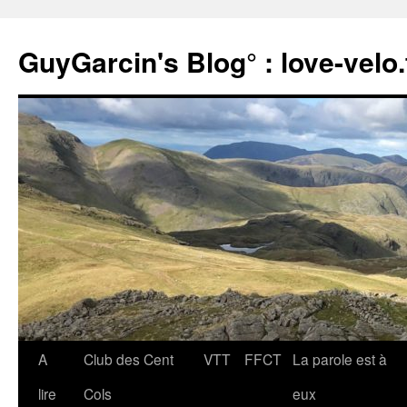
Aller
au
GuyGarcin's Blog° : love-velo.
contenu
A
Club des Cent
VTT
FFCT
La parole est à
lire
Cols
eux