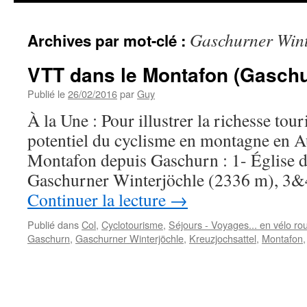
Gaschurner Wint
Archives par mot-clé :
VTT dans le Montafon (Gaschu
Publié le
26/02/2016
par
Guy
À la Une : Pour illustrer la richesse tou
potentiel du cyclisme en montagne en Au
Montafon depuis Gaschurn : 1- Église 
Gaschurner Winterjöchle (2336 m), 3&
Continuer la lecture
→
Publié dans
Col
,
Cyclotourisme
,
Séjours - Voyages... en vélo rou
Gaschurn
,
Gaschurner Winterjöchle
,
Kreuzjochsattel
,
Montafon