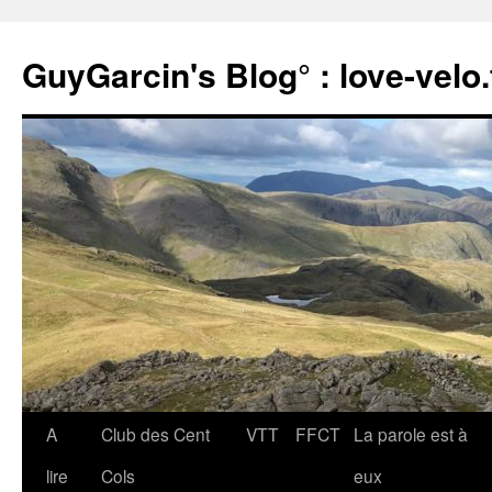
Aller
au
GuyGarcin's Blog° : love-velo.
contenu
A
Club des Cent
VTT
FFCT
La parole est à
lire
Cols
eux