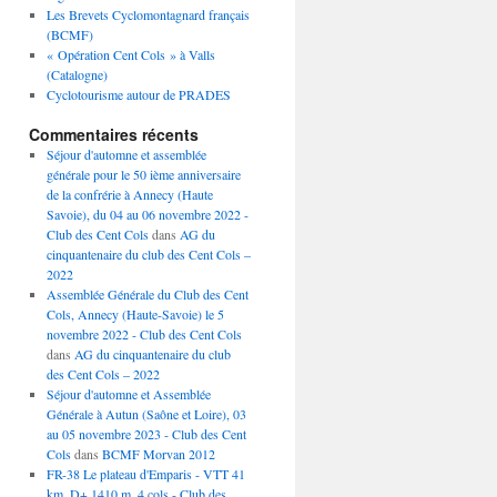
Les Brevets Cyclomontagnard français
(BCMF)
« Opération Cent Cols » à Valls
(Catalogne)
Cyclotourisme autour de PRADES
Commentaires récents
Séjour d'automne et assemblée
générale pour le 50 ième anniversaire
de la confrérie à Annecy (Haute
Savoie), du 04 au 06 novembre 2022 -
Club des Cent Cols
dans
AG du
cinquantenaire du club des Cent Cols –
2022
Assemblée Générale du Club des Cent
Cols, Annecy (Haute-Savoie) le 5
novembre 2022 - Club des Cent Cols
dans
AG du cinquantenaire du club
des Cent Cols – 2022
Séjour d'automne et Assemblée
Générale à Autun (Saône et Loire), 03
au 05 novembre 2023 - Club des Cent
Cols
dans
BCMF Morvan 2012
FR-38 Le plateau d'Emparis - VTT 41
km, D+ 1410 m, 4 cols - Club des