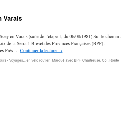
n Varais
cey en Varais (suite de l’étape 1, du 06/08/1981) Sur le chemin :
ix de la Serra 1 Brevet des Provinces Françaises (BPF) :
es Prés …
Continuer la lecture
→
urs - Voyages... en vélo routier
|
Marqué avec
BPF
,
Chartreuse
,
Col
,
Route