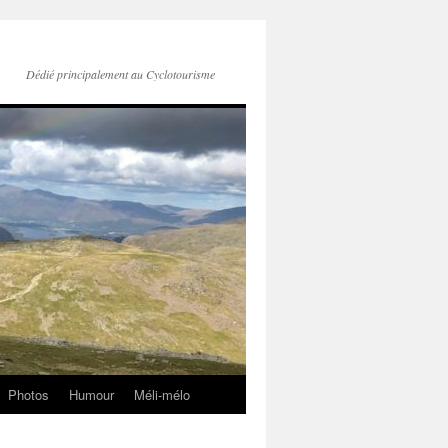
Dédié principalement au Cyclotourisme
Photos
Humour
Méli-mélo