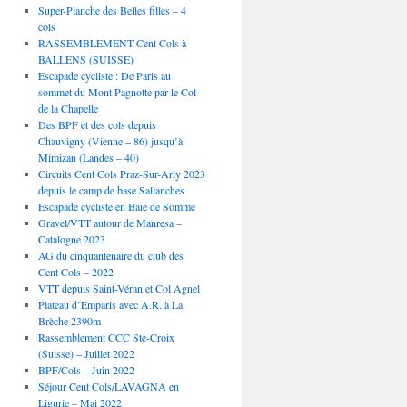
Super-Planche des Belles filles – 4
cols
RASSEMBLEMENT Cent Cols à
BALLENS (SUISSE)
Escapade cycliste : De Paris au
sommet du Mont Pagnotte par le Col
de la Chapelle
Des BPF et des cols depuis
Chauvigny (Vienne – 86) jusqu’à
Mimizan (Landes – 40)
Circuits Cent Cols Praz-Sur-Arly 2023
depuis le camp de base Sallanches
Escapade cycliste en Baie de Somme
Gravel/VTT autour de Manresa –
Catalogne 2023
AG du cinquantenaire du club des
Cent Cols – 2022
VTT depuis Saint-Véran et Col Agnel
Plateau d’Emparis avec A.R. à La
Brèche 2390m
Rassemblement CCC Ste-Croix
(Suisse) – Juillet 2022
BPF/Cols – Juin 2022
Séjour Cent Cols/LAVAGNA en
Ligurie – Mai 2022