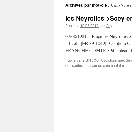
Chartreuse
Archives par mot-clé :
les Neyrolles->Scey e
Publié le
10/06/2013
par
Guy
07/08/1981 – Etape les Neyrolles->S
1 col : [FR-39-1049] Col de la Cro
FRANCHE COMTE 39/Château d
Publié dans
BPF
,
Col
,
Cyclotourisme
,
Séjo
des sapins
|
Laisser un commentaire