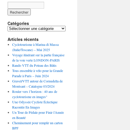
Catégories
Catégories
Articles récents
Cyclotourisme à Marina di Massa
(Italie/Toscane) – Mai 2025
Voyage itinérant sur la partie française
de la voie verte LONDON-PARIS
Rando VTT du Poteau des Bâtis
Tous ensemble à vélo pour la Grande
Parade à Paris – Juin 2024
Gravel/VTT autour de Cornudella de
Montsant – Catalogne 03/2024
Rouler vers l’horizon : 40 ans de
cyclotourisme en images°
Une Odyssée Cycliste Éclectique
Racontée En Images
Un Tour de Pédale pour Finir l’Année
en Beauté
Cheminement pour remplir un carton
BPF