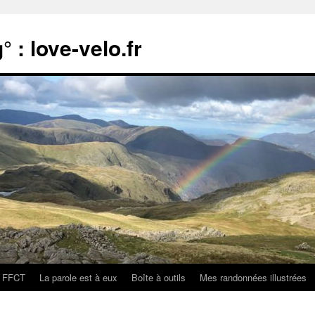
 : love-velo.fr
FFCT
La parole est à eux
Boîte à outils
Mes randonnées illustrées