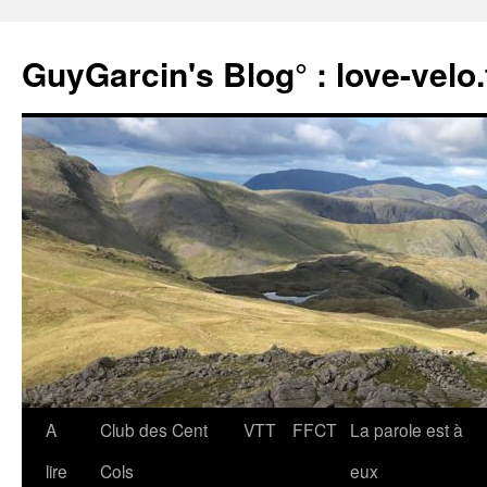
Aller
au
GuyGarcin's Blog° : love-velo.
contenu
A
Club des Cent
VTT
FFCT
La parole est à
lire
Cols
eux