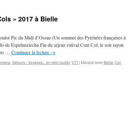
Cols » 2017 à Bielle
ulor Pic du Midi d’Ossau (Un sommet des Pyrénées françaises à
 de Espelunziecha Fin du séjour estival Cent Col, le soir rayon
ours …
Continuer la lecture
→
urisme
,
Séjours - Voyages... en vélo routier
,
VTT
|
Marqué avec
Bielle
,
Col
,