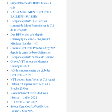
Super-Planche des Belles filles – 4
cols
RASSEMBLEMENT Cent Cols à
BALLENS (SUISSE)
Escapade cycliste : De Paris au
sommet du Mont Pagnotte par le Col
de la Chapelle
Des BPF et des cols depuis
Chauvigny (Vienne – 86) jusqu’à
Mimizan (Landes – 40)
Circuits Cent Cols Praz-Sur-Arly 2023
depuis le camp de base Sallanches
Escapade cycliste en Baie de Somme
Gravel/VTT autour de Manresa –
Catalogne 2023
AG du cinquantenaire du club des
Cent Cols – 2022
VTT depuis Saint-Véran et Col Agnel
Plateau d’Emparis avec A.R. à La
Brèche 2390m
Rassemblement CCC Ste-Croix
(Suisse) – Juillet 2022
BPF/Cols – Juin 2022
Séjour Cent Cols/LAVAGNA en
Ligurie – Mai 2022