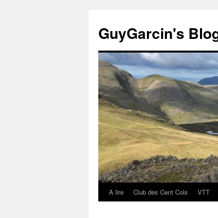
Aller
au
GuyGarcin's Blog°
contenu
A lire
Club des Cent Cols
VTT