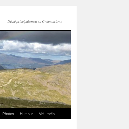
Dédié principalement au Cyclotourisme
Photos
Humour
Méli-mélo