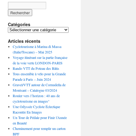
Catégories
Catégories
Articles récents
Cyclotourisme à Marina di Massa
(Italie/Toscane) – Mai 2025
Voyage itinérant sur la partie française
de la voie verte LONDON-PARIS
Rando VTT du Poteau des Bâtis
Tous ensemble à vélo pour la Grande
Parade à Paris – Juin 2024
Gravel/VTT autour de Cornudella de
Montsant – Catalogne 03/2024
Rouler vers l’horizon : 40 ans de
cyclotourisme en images°
Une Odyssée Cycliste Éclectique
Racontée En Images
Un Tour de Pédale pour Finir l’Année
en Beauté
Cheminement pour remplir un carton
BPF