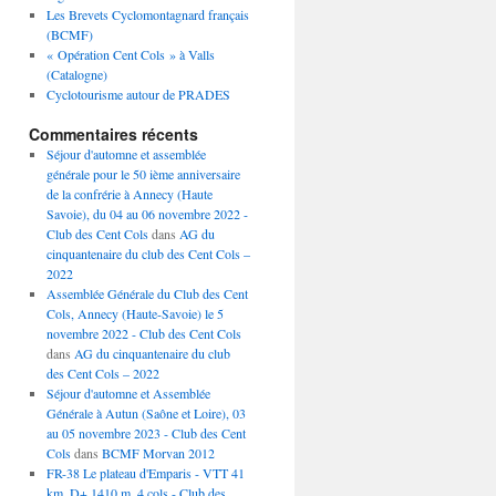
Les Brevets Cyclomontagnard français
(BCMF)
« Opération Cent Cols » à Valls
(Catalogne)
Cyclotourisme autour de PRADES
Commentaires récents
Séjour d'automne et assemblée
générale pour le 50 ième anniversaire
de la confrérie à Annecy (Haute
Savoie), du 04 au 06 novembre 2022 -
Club des Cent Cols
dans
AG du
cinquantenaire du club des Cent Cols –
2022
Assemblée Générale du Club des Cent
Cols, Annecy (Haute-Savoie) le 5
novembre 2022 - Club des Cent Cols
dans
AG du cinquantenaire du club
des Cent Cols – 2022
Séjour d'automne et Assemblée
Générale à Autun (Saône et Loire), 03
au 05 novembre 2023 - Club des Cent
Cols
dans
BCMF Morvan 2012
FR-38 Le plateau d'Emparis - VTT 41
km, D+ 1410 m, 4 cols - Club des