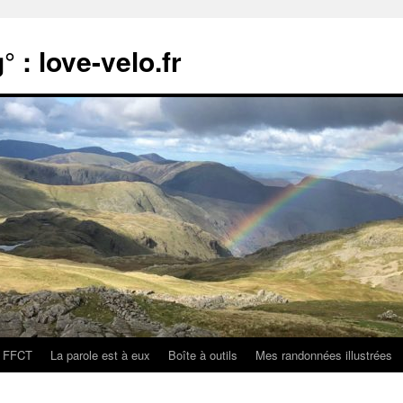
 : love-velo.fr
FFCT
La parole est à eux
Boîte à outils
Mes randonnées illustrées