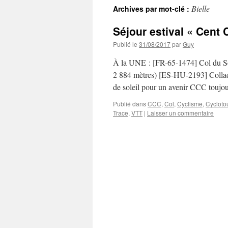
Bielle
Archives par mot-clé :
Séjour estival « Cent 
Publié le
31/08/2017
par
Guy
À la UNE : [FR-65-1474] Col du So
2 884 mètres) [ES-HU-2193] Collado
de soleil pour un avenir CCC touj
Publié dans
CCC
,
Col
,
Cyclisme
,
Cycloto
Trace
,
VTT
|
Laisser un commentaire