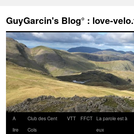
Aller
au
GuyGarcin's Blog° : love-velo.
contenu
A
Club des Cent
VTT
FFCT
La parole est à
lire
Cols
eux