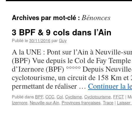
Bénonces
Archives par mot-clé :
3 BPF & 9 cols dans l’Ain
Publié le
30/11/2016
par
Guy
A la UNE : Pont sur l’Ain à Neuville-s
(BPF) Vue depuis le Col de Fay Temple
d’Izernore (BPF) °°°°° Depuis Neuville
cyclotourisme, un circuit de 158 Km et
permettant de réaliser …
Continuer la l
Publié dans
BPF
,
CCC
,
Col
,
Cyclisme
,
Cyclotourisme
,
FFCT
|
M
Izernore
,
Neuville-sur-Ain
,
Provinces françaises
,
Trace
|
Laisser