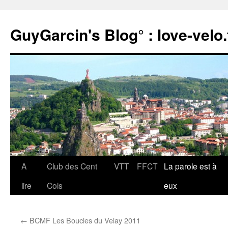
Aller
au
GuyGarcin's Blog° : love-velo.
contenu
A
Club des Cent
VTT
FFCT
La parole est à
lire
Cols
eux
←
BCMF Les Boucles du Velay 2011