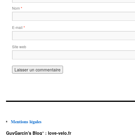
Nom
*
E-mail
*
Site web
Mentions légales
GuyGarcin's Blog° : love-velo.fr