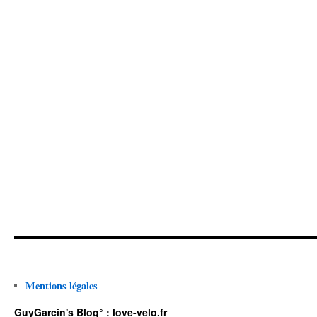
Mentions légales
GuyGarcin's Blog° : love-velo.fr