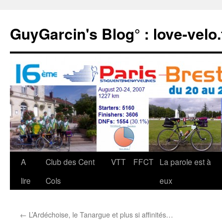
Aller
au
GuyGarcin's Blog° : love-velo.
contenu
A
Club des Cent
VTT
FFCT
La parole est à
lire
Cols
eux
←
L’Ardéchoise, le Tanargue et plus si affinités…