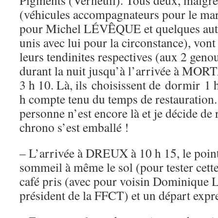
Pigments (Verneuil). Tous deux, malgré 
(véhicules accompagnateurs pour le mari
pour Michel LÉVÊQUE et quelques autr
unis avec lui pour la circonstance), vo
leurs tendinites respectives (aux 2 geno
durant la nuit jusqu’à l’arrivée à 
3 h 10.
Là, ils choisissent de
dormir
1 h
h compte tenu du temps de restauration.
personne n’est encore là et je décide de r
chrono s’est emballé !
– L’arrivée à DREUX à 10 h 15, le poin
sommeil à même le sol (pour tester cett
café pris (avec pour voisin Dominiq
président de la FFCT) et un départ expre