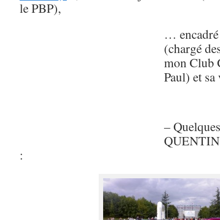
le PBP),
… encadré 
(chargé des
mon Club C
Paul) et sa
– Quelque
QUENTIN 
: