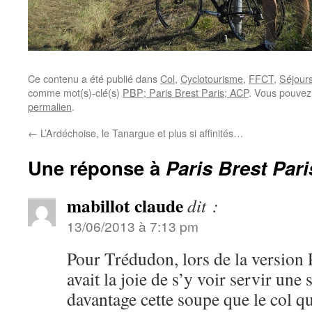
Ce contenu a été publié dans
Col
,
Cyclotourisme
,
FFCT
,
Séjours
comme mot(s)-clé(s)
PBP; Paris Brest Paris; ACP
. Vous pouvez
permalien
.
←
L’Ardéchoise, le Tanargue et plus si affinités…
Une réponse à
Paris Brest Pari
mabillot claude
dit :
13/06/2013 à 7:13 pm
Pour Trédudon, lors de la version 
avait la joie de s’y voir servir une
davantage cette soupe que le col qu