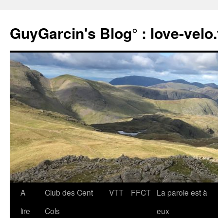
Aller
au
GuyGarcin's Blog° : love-velo.
contenu
A
Club des Cent
VTT
FFCT
La parole est à
lire
Cols
eux