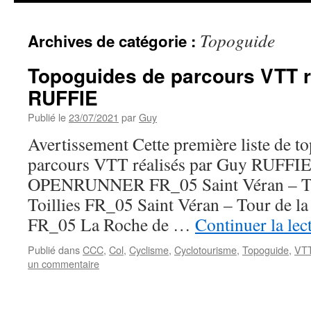
Topoguide
Archives de catégorie :
Topoguides de parcours VTT r
RUFFIE
Publié le
23/07/2021
par
Guy
Avertissement Cette première liste de t
parcours VTT réalisés par Guy RUFF
OPENRUNNER FR_05 Saint Véran – Tou
Toillies FR_05 Saint Véran – Tour de la 
FR_05 La Roche de …
Continuer la lec
Publié dans
CCC
,
Col
,
Cyclisme
,
Cyclotourisme
,
Topoguide
,
VT
un commentaire