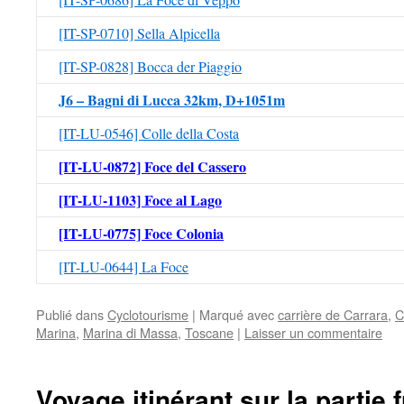
[IT-SP-0710] Sella Alpicella
[IT-SP-0828] Bocca der Piaggio
J6 – Bagni di Lucca 32km, D+1051m
[IT-LU-0546] Colle della Costa
[IT-LU-0872] Foce del Cassero
[IT-LU-1103] Foce al Lago
[IT-LU-0775] Foce Colonia
[IT-LU-0644] La Foce
Publié dans
Cyclotourisme
|
Marqué avec
carrière de Carrara
,
C
Marina
,
Marina di Massa
,
Toscane
|
Laisser un commentaire
Voyage itinérant sur la partie 