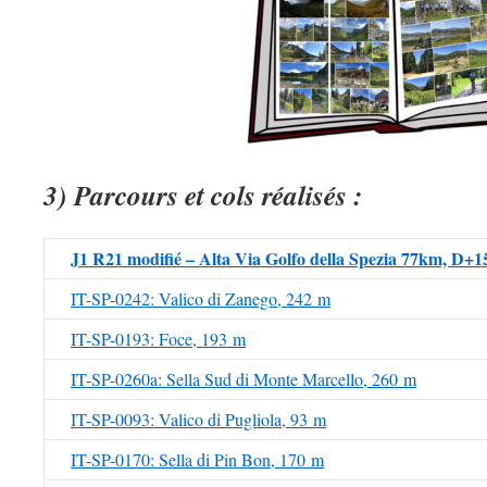
3) Parcours et cols réalisés
:
J1 R21 modifié – Alta Via Golfo della Spezia 77km, D+
IT-SP-0242: Valico di Zanego, 242 m
IT-SP-0193: Foce, 193 m
IT-SP-0260a: Sella Sud di Monte Marcello, 260 m
IT-SP-0093: Valico di Pugliola, 93 m
IT-SP-0170: Sella di Pin Bon, 170 m