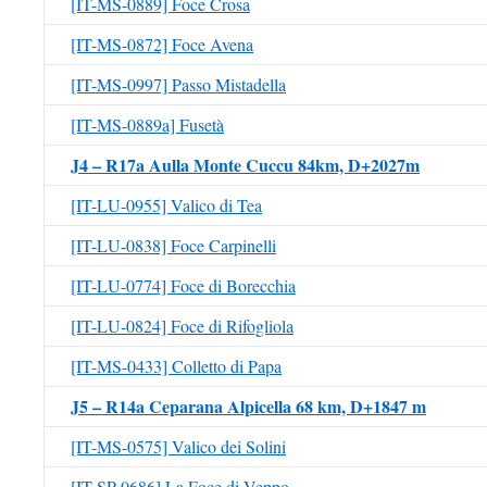
[IT-MS-0889] Foce Crosa
[IT-MS-0872] Foce Avena
[IT-MS-0997] Passo Mistadella
[IT-MS-0889a] Fusetà
J4 – R17a Aulla Monte Cuccu 84km, D+2027m
[IT-LU-0955] Valico di Tea
[IT-LU-0838] Foce Carpinelli
[IT-LU-0774] Foce di Borecchia
[IT-LU-0824] Foce di Rifogliola
[IT-MS-0433] Colletto di Papa
J5 – R14a Ceparana Alpicella 68 km, D+1847 m
[IT-MS-0575] Valico dei Solini
[IT-SP-0686] La Foce di Veppo