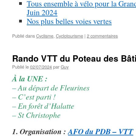
Tous ensemble à vélo pour la Grand
Juin 2024
Nos plus belles voies vertes
Publié dans
Cyclisme
,
Cyclotourisme
|
2 commentaires
Rando VTT du Poteau des Bât
Publié le
02/07/2024
par
Guy
À la UNE :
– Au départ de Fleurines
– C’est parti !
– En forêt d’Halatte
– St Christophe
1. Organisation :
AFO du PDB – VTT