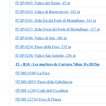
IT-SP-0045: Valico del Termo, 45 m
IT-SP-0103: Valico di Buonviaggio, 103 m
IT-SP-0341: Sella Est del Forte di Montalbano, 341 m
IT-SP-0317: Sella Ovest del Forte di Montalbano, 317 m
IT-SP-0186: Valico di Stra, 186 m
IT-SP-0234: Passo della Foce, 235 m
IT-SP-0256: Valico San Antonio, 256 m
J2 – R10 : Les marbres de Carrara 74km, D+2033m
[IT-MS-0348] La Foce
[IT-MS-0893] Passo della Gabellaccia
[IT-MS-1230] Colle dell’Uccelliera
[IT-MS-1273a] Foce di Pianza