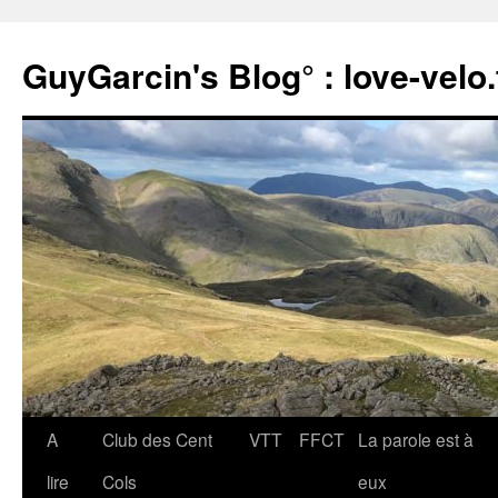
Aller
au
GuyGarcin's Blog° : love-velo.
contenu
A
Club des Cent
VTT
FFCT
La parole est à
lire
Cols
eux