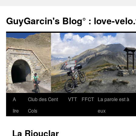
Aller
au
GuyGarcin's Blog° : love-velo.
contenu
A
Club des Cent
VTT
FFCT
La parole est à
lire
Cols
eux
La Riouclar