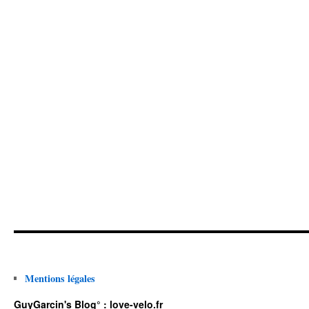
Mentions légales
GuyGarcin's Blog° : love-velo.fr